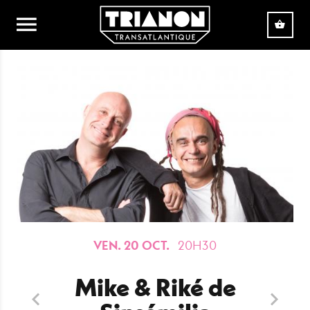
Aller au contenu principal
VEN. 20 OCT.
20H30
Mike & Riké de