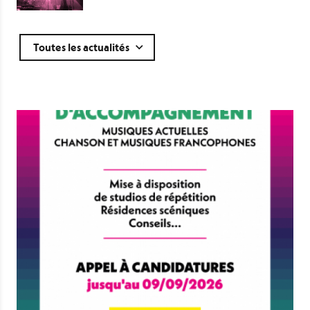
éinitialiser
Toutes les actualités
oumettre