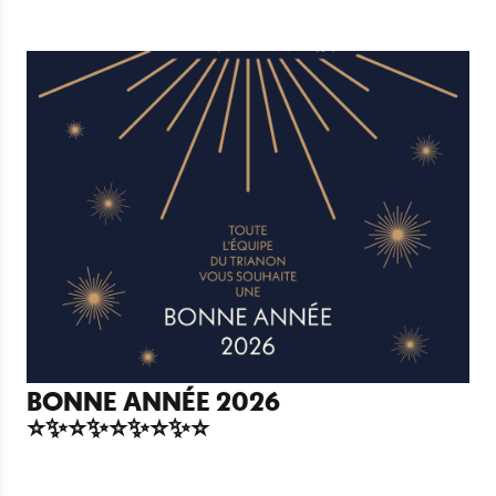
BONNE ANNÉE 2026
⭐✨⭐✨⭐✨⭐✨⭐