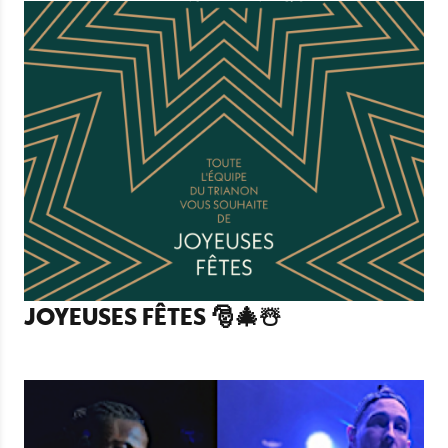
JOYEUSES FÊTES 🎅🎄☃️