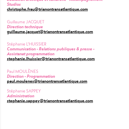
Studios
christophe.frau@trianontransatlantique.com
Guillaume JACQUET
Direction technique
guillaume.jacquet@trianontransatlantique.com
Stéphanie L'HUISSIER
Communication - Relations publiques & presse -
Assistanat programmation
stephanie.lhuissier@trianontransatlantique.com
Paul MOULÈNES
Direction - Programmation
paul.moulenes@trianontransatlantique.com
Stéphanie SAPPEY
Administration
stephanie.sappey@trianontransatlantique.com