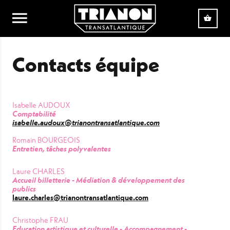
Aller au contenu principal
Contacts équipe
Isabelle AUDOUX
Comptabilité
isabelle.audoux@trianontransatlantique.com
Romain BOURGEOIS
Entretien, tâches polyvalentes
Laure CHARLES
Accueil billetterie - Médiation & développement des
publics
laure.charles@trianontransatlantique.com
Christophe FRAU
Education artistique et culturelle - Accompagnement -