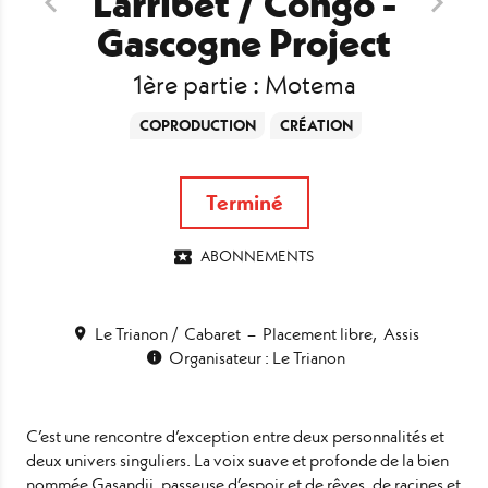
Larribet / Congo -
Gascogne Project
1ère partie : Motema
COPRODUCTION
CRÉATION
Terminé
ABONNEMENTS
Le Trianon
Cabaret
Placement libre
Assis
Organisateur : Le Trianon
C’est une rencontre d’exception entre deux personnalités et
deux univers singuliers. La voix suave et profonde de la bien
nommée
Gasandji
, passeuse d’espoir et de rêves, de racines et