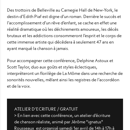
Des trottoirs de Belleville au Carnegie Hall de New-York, le
destin d’Edith Piaf est digne d’un roman. Derrière le succès et
l’accomplissement d’un rêve d’enfant, se cache en effet une
réalité dramatique où les déchirements amoureux, les décès
brutaux et les addictions consommeront l’esprit et le corps de
cette immense artiste qui décèdera à seulement 47 ans en
ayant marqué la chanson à jamais.
Pour accompagner cette conférence, Delphine Astoux et
Scott Taylor, duo aux goûts et styles éclectiques,
interprèteront un florilège de La Môme dans une recherche de
sonorités nouvelles, mêlant ainsi les registres de l’accordéon
et de la voix.
ATELIER D’ECRITURE / GRATUIT
> En lien avec cette conférence, un atelier d’écriture
de chanson réaliste, animé par Jérôme "ignatus"
Rousseaux est organisé
samedi 1er avril de 14h à 17h à